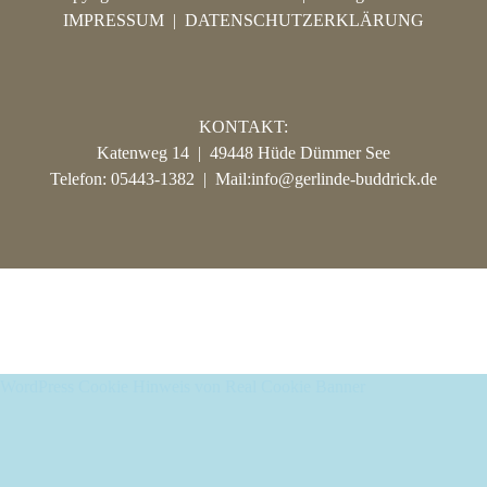
IMPRESSUM
|
DATENSCHUTZERKLÄRUNG
KONTAKT:
Katenweg 14 | 49448 Hüde Dümmer See
Telefon: 05443-1382 | Mail:
info@gerlinde-buddrick.de
© Copyright 2020 Gerlinde Buddrick | All Rights Reserved |
IMPRESSUM
|
DATENSCHUTZ
WordPress Cookie Hinweis von Real Cookie Banner