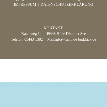
IMPRESSUM
|
DATENSCHUTZERKLÄRUNG
KONTAKT:
Katenweg 14 | 49448 Hüde Dümmer See
Telefon: 05443-1382 | Mail:
info@gerlinde-buddrick.de
© Copyright 2020 Gerlinde Buddrick | All Rights Reserved |
IMPRESSUM
|
DATENSCHUTZ
WordPress Cookie Hinweis von Real Cookie Banner